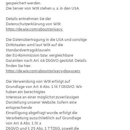
gespeichert werden.
Die Server von WIX stehen u. a. in den USA.
Details entnehmen Sie der
Datenschutzerklärung von WIX:
https://de.wix.com/about/privacy.
Die Datenübertragung in die USA und sonstige
Drittstaaten wird laut WIX auf die
Standardvertragsklauseln
der EU-Kommission bzw. vergleichbare
Garantien nach Art. 46 DSGVO gestützt. Details
finden Sie hier:
https://de.wix.com/about/privacy-dpa-users
.
Die Verwendung von WIX erfolgt auf
Grundlage von Art. 6 Abs. 1 lit. f DSGVO. Wir
haben ein berechtigtes
Interesse an einer möglichst zuverlässigen
Darstellung unserer Website. Sofern eine
entsprechende
Einwilligung abgefragt wurde, erfolgt die
Verarbeitung ausschließlich auf Grundlage
von Art. 6 Abs. 1 lit. a
DSGVO und § 25 Abs. 1 TTDSG, soweit die